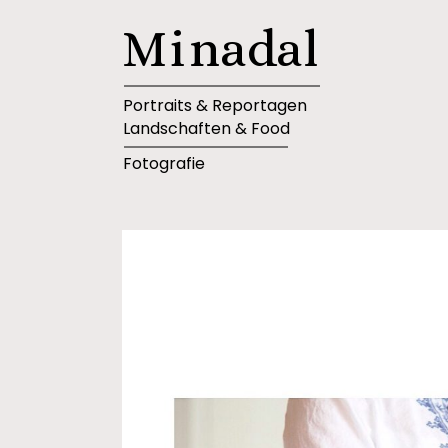
M
i
n
a
d
a
l
Portraits & Reportagen
Landschaften & Food
Fotografie