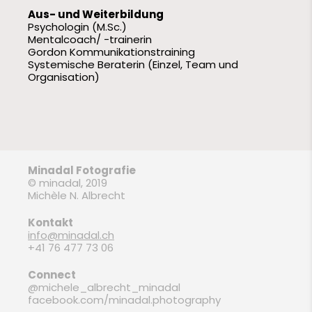
Aus- und Weiterbildung
Psychologin (M.Sc.)
Mentalcoach/ -trainerin
Gordon Kommunikationstraining
Systemische Beraterin (Einzel, Team und
Organisation)
Minadal Fotografie
© minadal, 2019
Michèle N. Albrecht
Kontakt
info@minadal.ch
+41 76 477 73 06
Connect
@michele_albrecht_minadal
facebook.com/minadal.photography