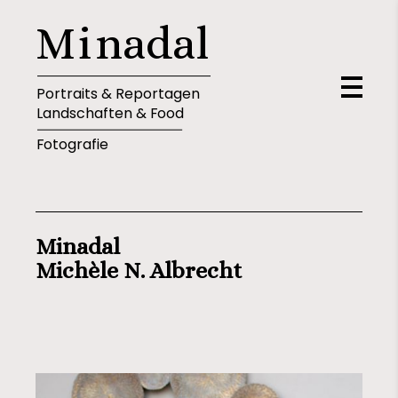
M
i
n
a
d
a
l
Portraits & Reportagen
Landschaften & Food
Fotografie
Minadal
Michèle N. Albrecht