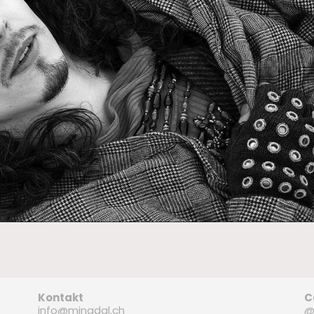
Kontakt
C
info@minadal.ch
@