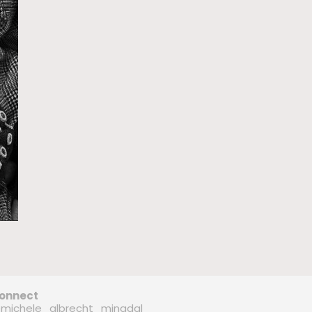
onnect
michele_albrecht_minadal