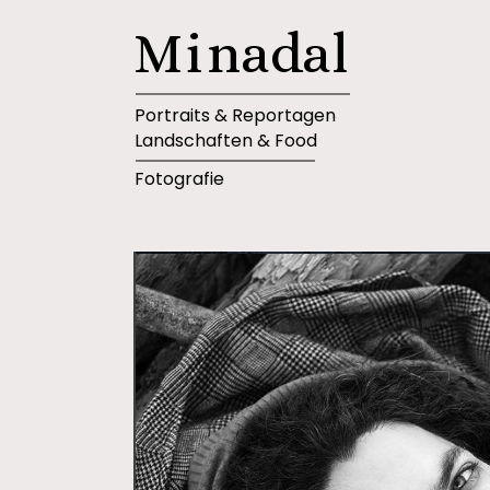
M
i
n
a
d
a
l
Portraits & Reportagen
Landschaften & Food
Fotografie