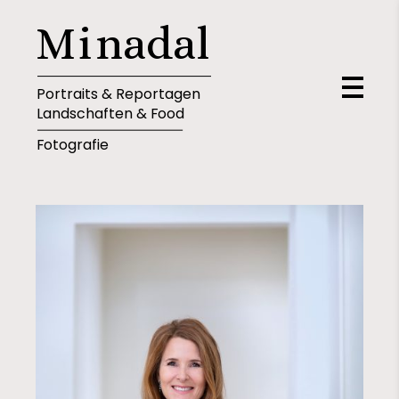
M
i
n
a
d
a
l
Portraits & Reportagen
Landschaften & Food
Fotografie